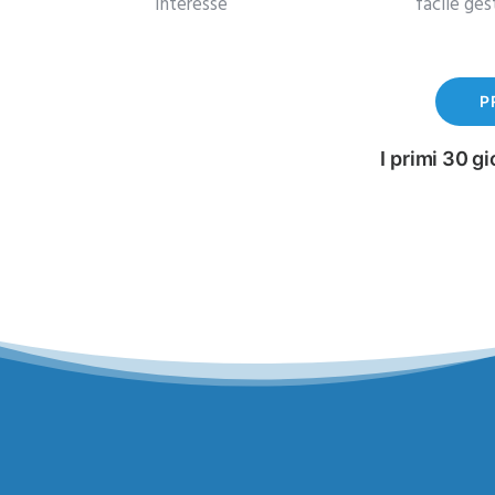
interesse
facile ges
P
I primi 30 gi