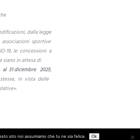
che
dificazioni, dalla legge
le associazioni sportive
D-19, le concessioni a
 siano in attesa di
 al 31 dicembre 2025
,
tesse, in vista delle
lative».
uesto sito noi assumiamo che tu ne sia felice.
Ok