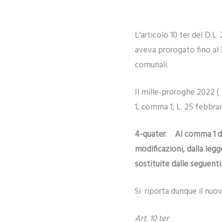
L’articolo 10 ter del D.L
aveva prorogato fino al 3
comunali.
Il mille-proroghe 2022 (
1, comma 1, L. 25 febbrai
4-quater. Al comma 1 del
modificazioni, dalla legg
sostituite dalle seguent
Si riporta dunque il nuov
Art. 10 ter