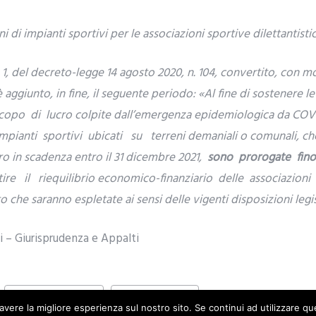
 di impianti sportivi per le associazioni sportive dilettantisti
 1, del decreto-legge 14 agosto 2020, n. 104, convertito, con mo
è aggiunto, in fine, il seguente periodo: «Al fine di sostenere 
scopo di lucro colpite dall’emergenza epidemiologica da COVI
impianti sportivi ubicati su terreni demaniali o comunali, che
o in scadenza entro il 31 dicembre 2021,
sono prorogate fino
e il riequilibrio economico-finanziario delle associazioni s
 che saranno espletate ai sensi delle vigenti disposizioni legis
 – Giurisprudenza e Appalti
DECRETO MILLEPROROGHE
DECRETO SOSTEGNI BIS
avere la migliore esperienza sul nostro sito. Se continui ad utilizzare q