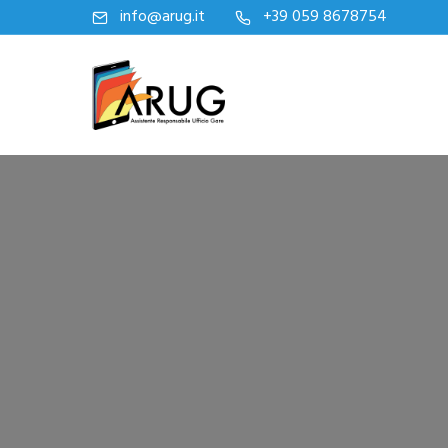
info@arug.it
+39 059 8678754