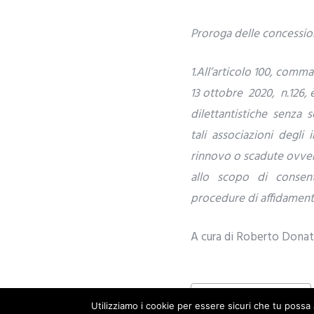
Proroga delle concessioni
1.All’articolo 100, comma
13 ottobre 2020, n.126, 
dilettantistiche senza 
tali associazioni degli 
rinnovo o scadute ovver
allo scopo di consentir
procedure di affidamento
A cura di Roberto Donati
CONCESSIONI IMPIANTI SPORTIVI
Utilizziamo i cookie per essere sicuri che tu possa 