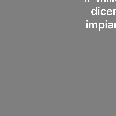
dice
impian