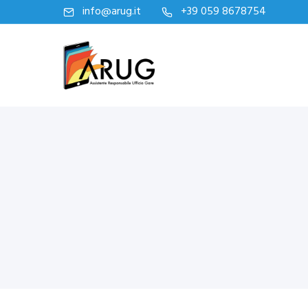
info@arug.it
+39 059 8678754