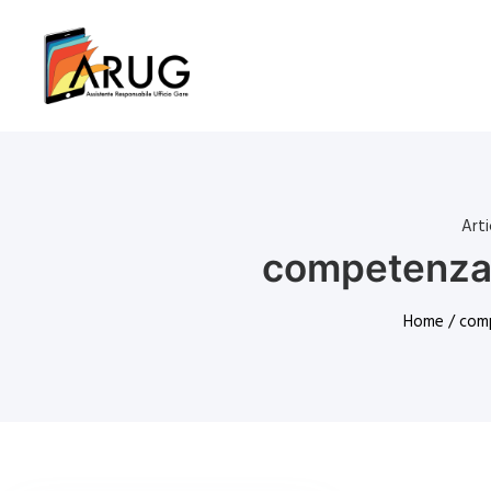
Art
competenza 
Home
/ comp