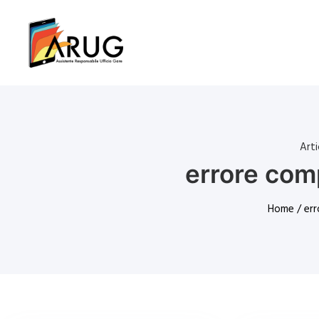
Art
errore comp
Home
/ err