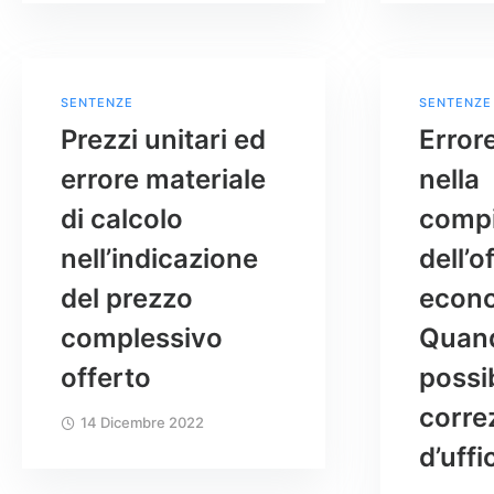
SENTENZE
SENTENZE
Prezzi unitari ed
Error
errore materiale
nella
di calcolo
compi
nell’indicazione
dell’o
del prezzo
econo
complessivo
Quan
offerto
possib
corre
14 Dicembre 2022
d’uffi