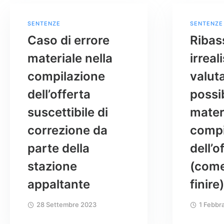
SENTENZE
SENTENZE
Caso di errore
Ribas
materiale nella
irreal
compilazione
valut
dell’offerta
possib
suscettibile di
materi
correzione da
compi
parte della
dell’o
stazione
(come
appaltante
finire)
28 Settembre 2023
1 Febbr