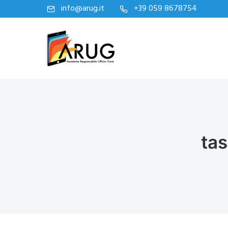
info@arug.it
+39 059 8678754
tas