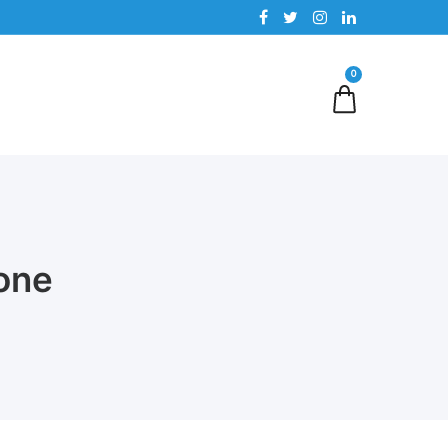
0
ione