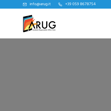
info@arug.it
+39 059 8678754