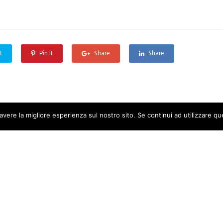
t
Pin it
Share
Share
avere la migliore esperienza sul nostro sito. Se continui ad utilizzare q
ANAC
,
NEWS
Dal 25 luglio possibile
accedere ai servizi Anac
anche attraverso la Carta
d’Identità elettronica