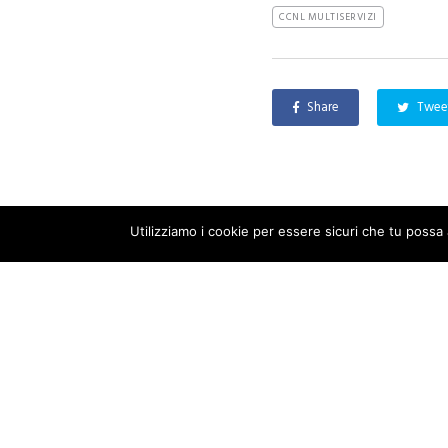
CCNL MULTISERVIZI
Share
Twee
Utilizziamo i cookie per essere sicuri che tu possa 
AGID
,
NEWS
E-procurement:
pubblicate le FAQ relative
alle Regole tecniche per le
piattaforme di