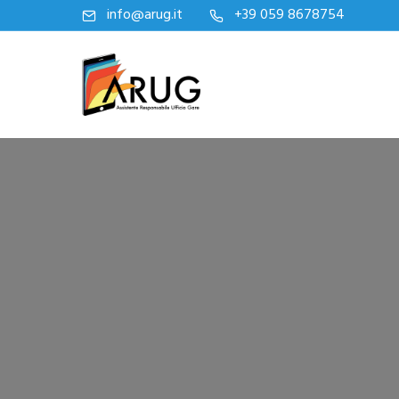
info@arug.it
+39 059 8678754