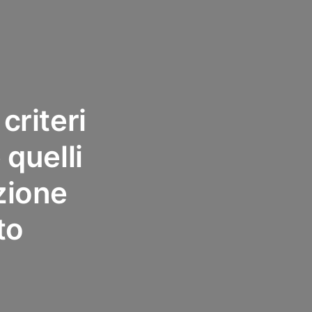
criteri
 quelli
azione
to