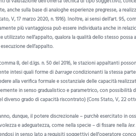
i di valutazione dell’offerta tecnica di tipo soggettivo, conce
e, anche sulla base di analoghe esperienze pregresse, a realizza
to, V, 17 marzo 2020, n. 1916). Inoltre, ai sensi dell’art. 95, com
amente più vantaggiosa può essere individuata anche in relazio
utilizzato nell’appalto, qualora la qualità dello stesso possa 
di esecuzione dell’appalto.
 comma 8, del d.lgs. n. 50 del 2016, le stazioni appaltanti posson
nte intesi quali forme di
barrage
condizionanti la stessa partec
dere alla verifica formale e sostanziale delle capacità realizz
emente in senso gradualistico e parametrico, con possibilità d
l diverso grado di capacità riscontrato) (Cons Stato, V, 22 ott
nno, dunque, il potere discrezionale – purchè esercitato in oss
volezza e adeguatezza, come nella specie – di fissare nella
lex 
erendosi in senso lato a requisiti soggettivi dell’operatore conc