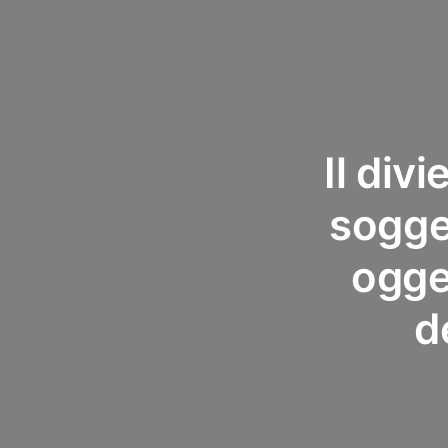
Il div
sogget
ogget
d