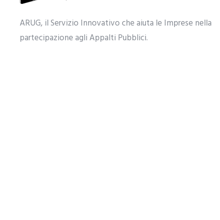
ARUG, il Servizio Innovativo che aiuta le Imprese nella
partecipazione agli Appalti Pubblici.​
Mappa Sito
Link Utili
Home
Prova gratuita
Chi siamo
Scarica brochu
Servizi
Lista categori
Contatti
Domande frequ
Copyright ©
Roga Italia Srl Unipersonale
Tutti i diritti s