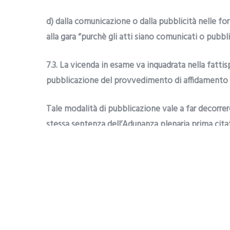
d) dalla comunicazione o dalla pubblicità nelle for
alla gara “purchè gli atti siano comunicati o pubbli
7.3. La vicenda in esame va inquadrata nella fattis
pubblicazione del provvedimento di affidamento 
Tale modalità di pubblicazione vale a far decorrere
stessa sentenza dell’Adunanza plenaria prima citata; 
l’Adunanza Plenaria che, per la individuazione del
l’art. 29, comma 1, ultima parte, del ‘secondo codice’
della pubblicazione decorrono dalla data di pubbli
fa parte del profilo del committente (come si ricava
la definizione come: “sito informatico di una stazi
informazioni previste dal presente codice, nonché d