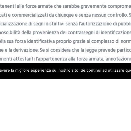
artenenti alle forze armate che sarebbe gravemente compromess
ati e commercializzati da chiunque e senza nessun controllo. S
lizzazione di segni distintivi senza l’autorizzazione di pubblica
noscibilità della provenienza dei contrassegni di identificazion
lla sua forza identificativa proprio grazie al complesso di norm
he e la derivazione. Se si considera che la legge prevede partic
enti attestanti l’appartenenza alla forza armata, annotazione i
inanche da parte di appartenenti di forze dell’ordine di materi
avere la migliore esperienza sul nostro sito. Se continui ad utilizzare q
 contraddittorio consentire, senza l’autorizzazione di cui all’ar
alizzazione di materiale che evidentemente rientra nella fatt
iduati dalla norma.
 – Giurisprudenza e Appalti