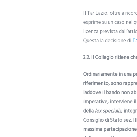
Il Tar Lazio, oltre a ric
esprime su un caso nel qu
licenza prevista dall’art
Questa la decisione di
Ta
3.2. Il Collegio ritiene ch
Ordinariamente in una pr
riferimento, sono rappres
laddove il bando non abb
imperative, interviene i
della
lex specialis
, integ
Consiglio di Stato sez. I
massima partecipazione de