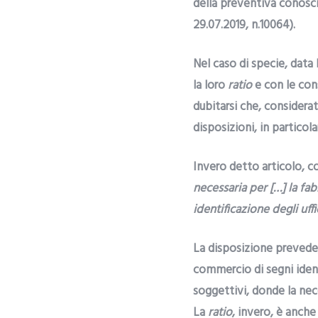
della preventiva conoscib
29.07.2019, n.10064).
Nel caso di specie, data 
la loro
ratio
e con le con
dubitarsi che, considerat
disposizioni, in particol
Invero detto articolo, c
necessaria per […] la fa
identificazione degli uffi
La disposizione prevede,
commercio di segni ident
soggettivi, donde la nece
La
ratio
, invero, è anche 