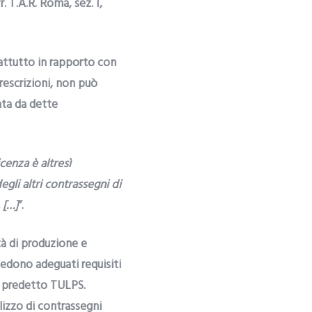
. T.A.R. Roma, sez. I,
rattutto in rapporto con
rescrizioni, non può
ata da dette
icenza è altresì
gli altri contrassegni di
 […]
”.
tà di produzione e
iedono adeguati requisiti
el predetto TULPS.
ilizzo di contrassegni