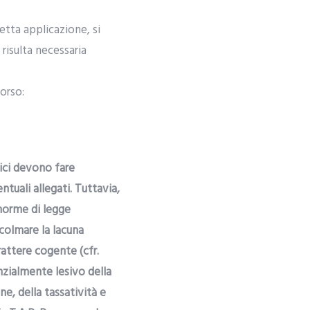
retta applicazione, si
risulta necessaria
corso:
mici devono fare
tuali allegati. Tuttavia,
 norme di legge
 colmare la lacuna
rattere cogente (cfr.
enzialmente lesivo della
ne, della tassatività e