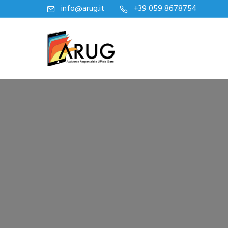
info@arug.it
+39 059 8678754