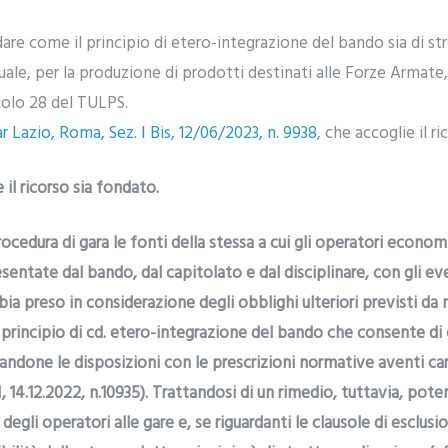
ordare come il principio di etero-integrazione del bando sia di st
ale, per la produzione di prodotti destinati alle Forze Armate, 
icolo 28 del TULPS.
r Lazio, Roma, Sez. I Bis, 12/06/2023, n. 9938
, che accoglie il ri
e il ricorso sia fondato.
ocedura di gara le fonti della stessa a cui gli operatori econo
entate dal bando, dal capitolato e dal disciplinare, con gli even
ia preso in considerazione degli obblighi ulteriori previsti da
l principio di cd. etero-integrazione del bando che consente di
randone le disposizioni con le prescrizioni normative aventi ca
II, 14.12.2022, n.10935). Trattandosi di un rimedio, tuttavia, pot
gli operatori alle gare e, se riguardanti le clausole di esclusio