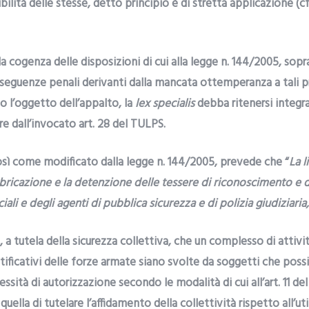
ilità delle stesse, detto principio è di stretta applicazione (cfr
la cogenza delle disposizioni di cui alla legge n. 144/2005, sop
seguenze penali derivanti dalla mancata ottemperanza a tali p
o l’oggetto dell’appalto, la
lex specialis
debba ritenersi integr
are dall’invocato art. 28 del TULPS.
osì come modificato dalla legge n. 144/2005, prevede che “
La l
bbricazione e la detenzione delle tessere di riconoscimento e de
ciali e degli agenti di pubblica sicurezza e di polizia giudiziaria,
 a tutela della sicurezza collettiva, che un complesso di attivi
ificativi delle forze armate siano svolte da soggetti che poss
ssità di autorizzazione secondo le modalità di cui all’art. 11 d
quella di tutelare l’affidamento della collettività rispetto all’ut