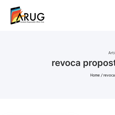
Art
revoca propost
Home
/ revoca