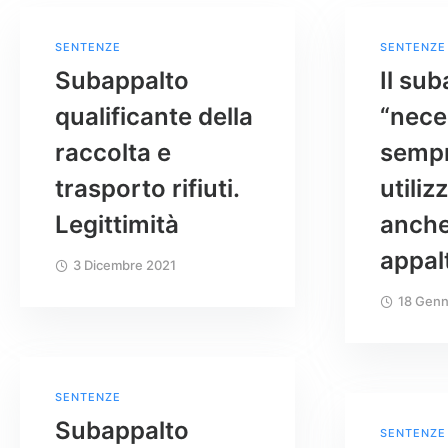
SENTENZE
SENTENZE
Subappalto
Il su
qualificante della
“nece
raccolta e
semp
trasporto rifiuti.
utiliz
Legittimità
anche
appalt
3 Dicembre 2021
18 Genn
SENTENZE
Subappalto
SENTENZE