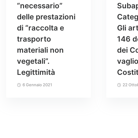
“necessario”
Subap
delle prestazioni
Categ
di “raccolta e
Gli ar
trasporto
146 d
materiali non
dei Co
vegetali”.
vaglio
Legittimità
Costi
6 Gennaio 2021
22 Otto