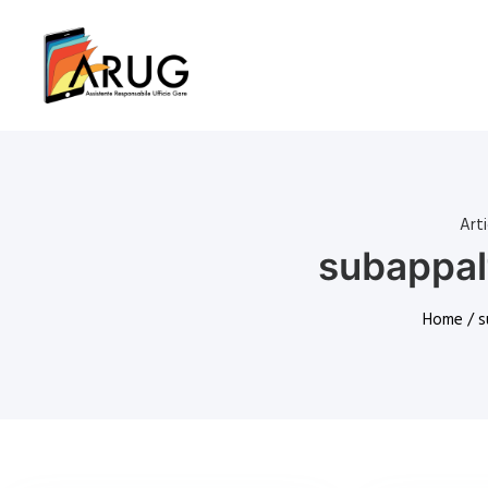
Art
subappalt
Home
/ s