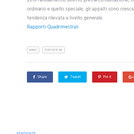
2019 l’affidamento diretto previa consultazione, 
ordinario e quello speciale, gli appalti sono cresci
tendenza rilevata a livello generale.
Rapporti Quadrimestrali
ANAC
STATISTICHE
Share
Tweet
Pin it
SENTENZE