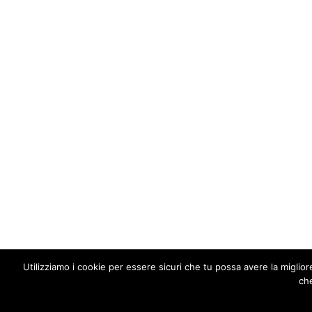
Utilizziamo i cookie per essere sicuri che tu possa avere la miglio
che