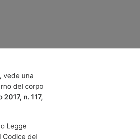
o, vede una
terno del corpo
o 2017, n. 117,
eto Legge
l Codice dei