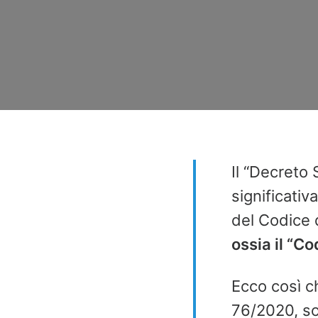
Il “Decreto 
significativ
del Codice 
ossia il “Co
Ecco così ch
76/2020, so