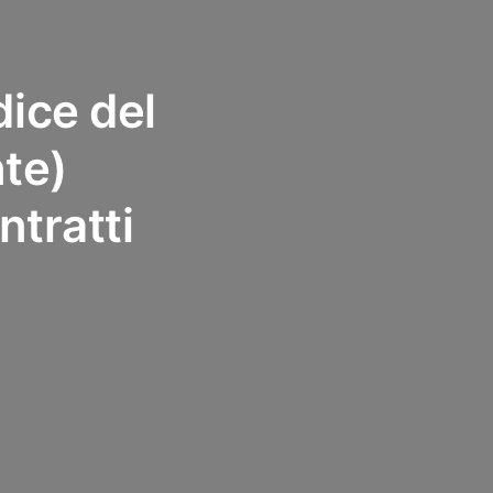
dice del
nte)
ntratti