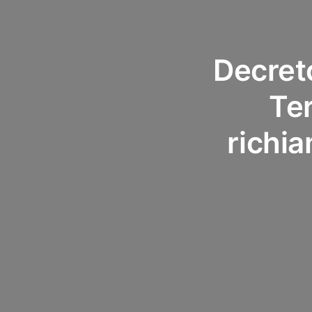
Decreto
Ter
richia