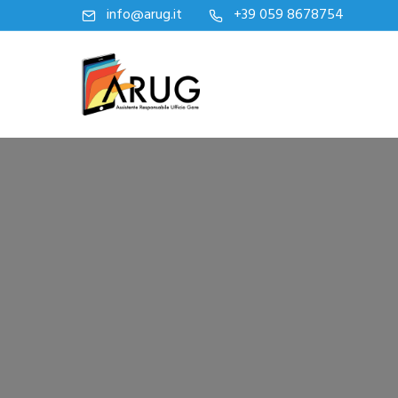
info@arug.it
+39 059 8678754