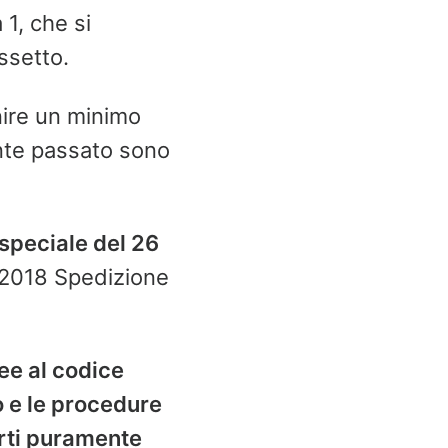
 1, che si
ssetto.
nire un minimo
ente passato sono
peciale del 26
2018 Spedizione
ee al codice
o e le procedure
orti puramente