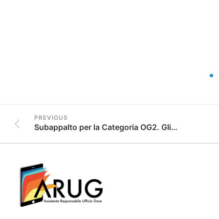
PREVIOUS
Subappalto per la Categoria OG2. Gli articoli 105 e 146 del Codice dei Contratti al vaglio della Corte Costituzionale!