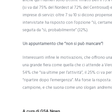
anche qui i numeri sono ottimi. Infatti ben il 73% 
(si va dal 75% del Nordest al 72% del Centrosud) e 
imprese di servizi: oltre 7 su 10 si dicono propens
intervistate ha risposto con l’opzione “sì, certam
seguita da “sì, probabilmente” (32%).
Un appuntamento che “non si può mancare”!
Interessanti infine le motivazioni, che offrono una
una grande fiera come quella che ci attende a Veron
54% che “sia ultime per l’attività”, il 25% ci va pe
“ripartire dopo l’emergenza”. Ma forse la rispost
campione, e che suona come uno slogan: andremo a
A cura di GSA News