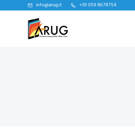
info@arug.it
+39 059 8678754