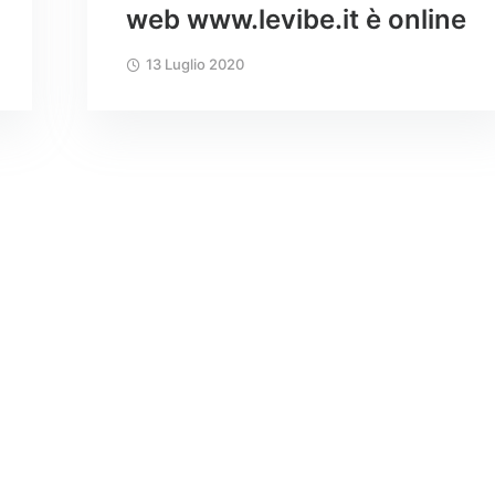
web www.levibe.it è online
13 Luglio 2020
CORONAVIRUS
,
LEVIBE
COVID 19 – Sanificazione
Non-Stop del tuo ambiente
di lavoro
21 Maggio 2020