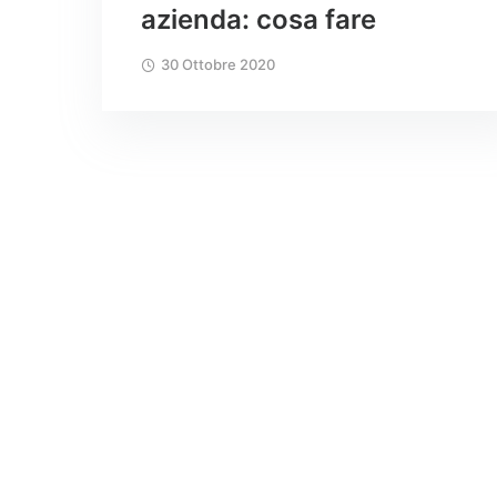
azienda: cosa fare
30 Ottobre 2020
CORONAVIRUS
,
ISS
ISS – COVID19 –
Prevenzione e gestione
ambienti indoor
23 Maggio 2020