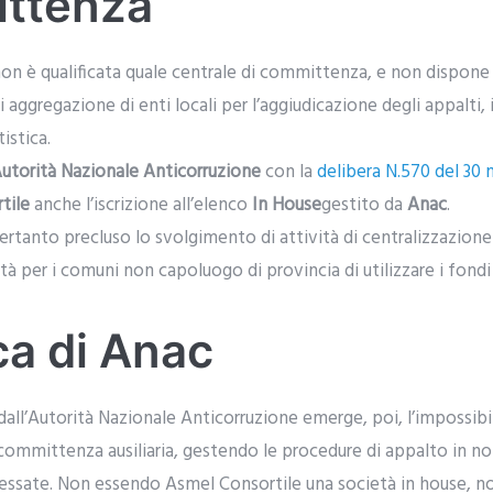
ittenza
 è qualificata quale centrale di committenza, e non dispone 
aggregazione di enti locali per l’aggiudicazione degli appalti, 
istica.
utorità Nazionale Anticorruzione
con la
delibera N.570 del 3
tile
anche l’iscrizione all’elenco
In House
gestito da
Anac
.
ertanto precluso lo svolgimento di attività di centralizzazio
à per i comuni non capoluogo di provincia di utilizzare i fond
ca di Anac
 dall’Autorità Nazionale Anticorruzione emerge, poi, l’impossibi
di committenza ausiliaria, gestendo le procedure di appalto in 
eressate. Non essendo Asmel Consortile una società in house,