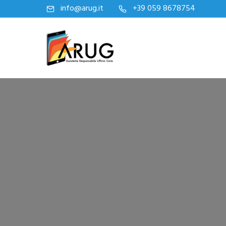
info@arug.it
+39 059 8678754