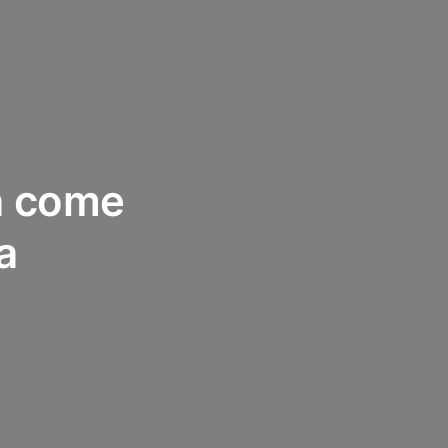
a come
a