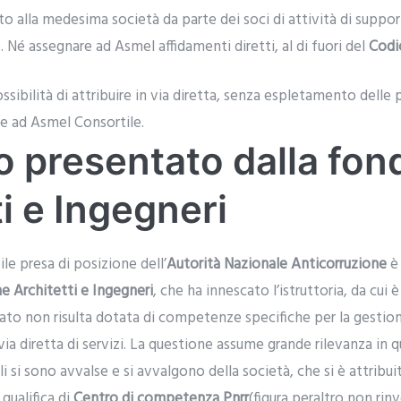
to alla medesima società da parte dei soci di attività di suppor
 Né assegnare ad Asmel affidamenti diretti, al di fuori del
Codi
ossibilità di attribuire in via diretta, senza espletamento delle
ne ad Asmel Consortile.
o presentato dalla fo
i e Ingegneri
le presa di posizione dell’
Autorità Nazionale Anticorruzione
è 
e Architetti e Ingegneri
, che ha innescato l’istruttoria, da cu
vato non risulta dotata di competenze specifiche per la gestion
 via diretta di servizi. La questione assume grande rilevanza in
 si sono avvalse e si avvalgono della società, che si è attri
qualifica di
Centro di competenza Pnrr
(figura peraltro non rin