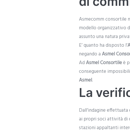
di comm
Asmecomm consortile non
modello organizzativo di 
assunto una natura privat
E’ quanto ha disposto l’
A
negando a
Asmel Consor
Ad
Asmel Consortile
è p
conseguente impossibilit
Asmel
.
La verifi
Dall’indagine effettuata
ai propri soci attività 
stazioni appaltanti int