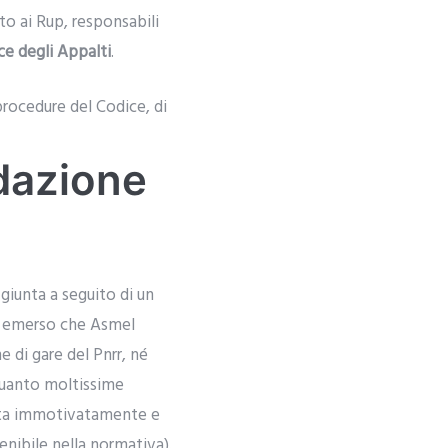
to ai Rup, responsabili
ce degli Appalti
.
 procedure del Codice, di
ndazione
giunta a seguito di un
i è emerso che Asmel
e di gare del Pnrr, né
 quanto moltissime
buita immotivatamente e
venibile nella normativa).