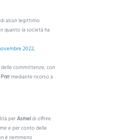
di alcun legittimo
in quanto la società ha
0 novembre 2022
,
ne delle committenze, con
i
Pnrr
mediante ricorso a
lità per
Asmel
di offrire
nome e per conto delle
 non è nemmeno