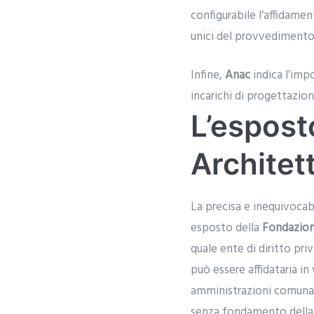
configurabile l’affidamen
unici del provvedimento.
Infine,
Anac
indica l’imp
incarichi di progettazio
L’espost
Architett
La precisa e inequivocabi
esposto della
Fondazion
quale ente di diritto pri
può essere affidataria in
amministrazioni comunali
senza fondamento della 